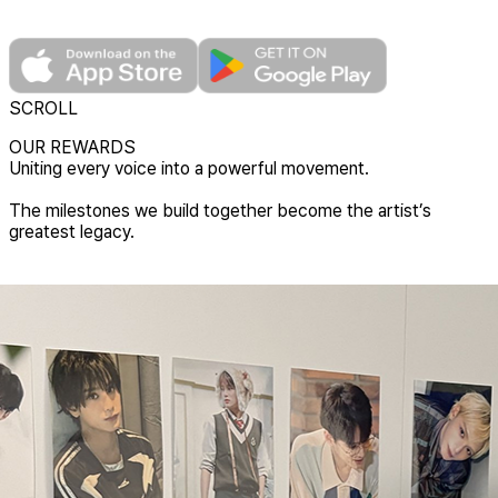
SCROLL
OUR REWARDS
U
n
i
t
i
n
g
e
v
e
r
y
v
o
i
c
e
i
n
t
o
a
p
o
w
e
r
f
u
l
m
o
v
e
m
e
n
t
.
T
h
e
m
i
l
e
s
t
o
n
e
s
w
e
b
u
i
l
d
t
o
g
e
t
h
e
r
b
e
c
o
m
e
t
h
e
a
r
t
i
s
t
’
s
g
r
e
a
t
e
s
t
l
e
g
a
c
y
.